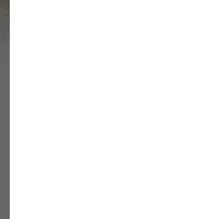
расцветок
Замерщик приезжает с каталогами
тканей, при отказе от покупки,
замер остается бесплатным!
04
Собственное
производство
Мы работаем на качество и на
повторные продажи, так как
беспокоимся за свою репутацию
Ознакомьтесь с галереей