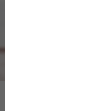
фурнитура
В наших шторах мы
используем только
качественные материалы
Важно знать!