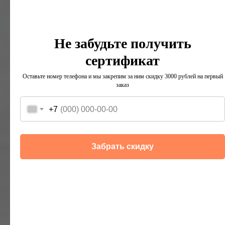
пропитка
Не забудьте получить
Возможность установки
автоматического механизма
сертификат
поднимания/опускания штор с пультом
Оставьте номер телефона и мы закрепим за ним скидку 3000 рублей на первый
заказ
+7
Используем только
европейские ткани
Забрать скидку
Все ткани прошли
сертификацию
Польская и английская