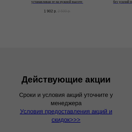
устанавливая ее на нужной высоте.
без усилий п
1 902
р.
2 500
р.
Действующие акции
Сроки и условия акций уточните у
менеджера
Условия предоставления акций и
скидок>>>