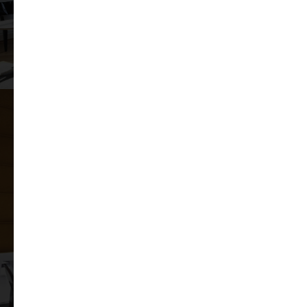
Перейти
Римские шторы
Римские
шторы
— один из наиболее простых и эффективных способов
украшения окон, борьбы с ярким дневным светом и взглядами посторонних
людей.
Перейти