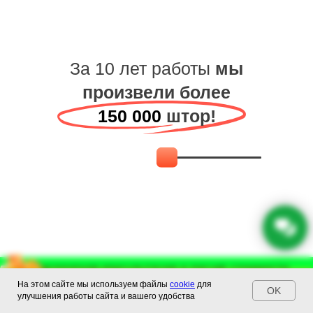
За 10 лет работы
мы
произвели более
150 000
штор!
Бесплатная консультация и расчет стоимости
Бесплатная консультация и расчет стоимости
На этом сайте мы используем файлы
cookie
для
+74993023130
29 : 35
+74993023130
OK
улучшения работы сайта и вашего удобства