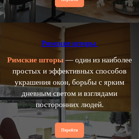
Римские шторы
Римские
шторы
— один из наиболее
простых и эффективных способов
украшения окон, борьбы с ярким
дневным светом и взглядами
посторонних людей.
Перейти