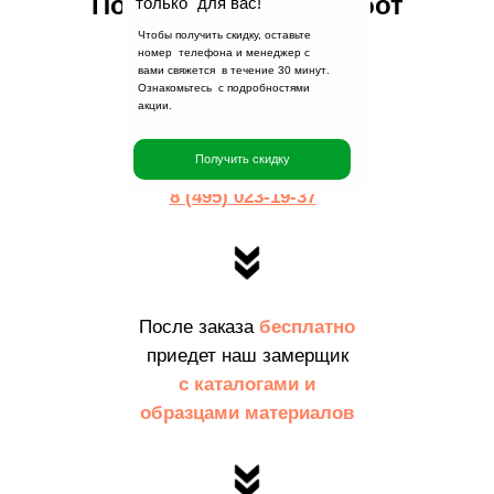
Порядок заказа и работ
только для вас!
Чтобы получить скидку, оставьте
номер телефона и менеджер с
вами свяжется в течение
30 минут
.
Заполните заявку
на
Ознакомьтесь с подробностями
акции.
сайте
или
Получить скидку
позвоните по телефону:
8 (495) 023-19-37
После заказа
бесплатно
приедет наш замерщик
с каталогами и
образцами материалов