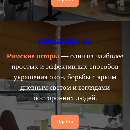
Римские шторы
Римские
шторы
— один из наиболее
простых и эффективных способов
украшения окон, борьбы с ярким
дневным светом и взглядами
посторонних людей.
Перейти