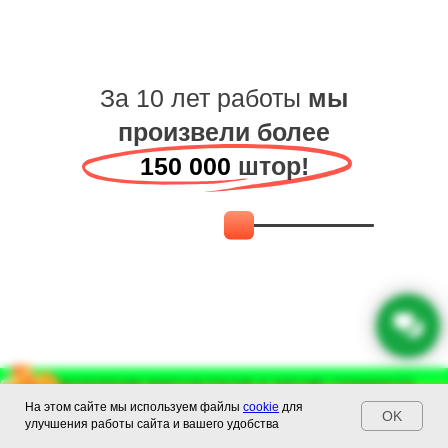
За 10 лет работы
мы
произвели более
150 000
штор!
Бесплатная консультация и расчет стоимости
Бесплатная консультация и расчет стоимости
На этом сайте мы используем файлы
cookie
для
+74993023130
29 : 37
+74993023130
OK
улучшения работы сайта и вашего удобства