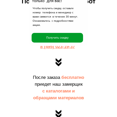
Порядок заказа и работ
только для вас!
Чтобы получить скидку, оставьте
номер телефона и менеджер с
вами свяжется в течение
30 минут
.
Заполните заявку
на
Ознакомьтесь с подробностями
акции.
сайте
или
Получить скидку
позвоните по телефону:
8 (495) 023-19-37
После заказа
бесплатно
приедет наш замерщик
с каталогами и
образцами материалов