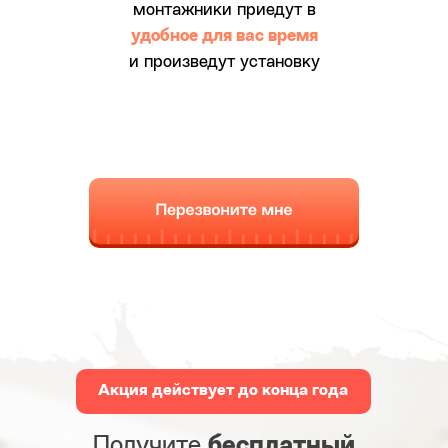
только для вас!
монтажники приедут в
Чтобы получить скидку, оставьте
удобное для вас время
номер телефона и менеджер с вами
и произведут установку
свяжется в течение
30 минут
.
Ознакомьтесь с подробностями
акции.
Получить скидку
Акция действует до конца года
Получите
бесплатный