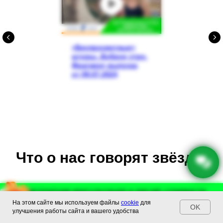
«Беспросветные»
шторы. Доброе утро.
Фрагмент выпуска
от 09.07.2024
Что о нас говорят звёзды
Бесплатная консультация и расчет стоимости
Бесплатная консультация и расчет стоимости
На этом сайте мы используем файлы
cookie
для
+74993023130
29 : 38
+74993023130
OK
улучшения работы сайта и вашего удобства