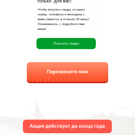
только для вас!
профессиональные
Чтобы получить скидку, оставьте
монтажники приедут в
номер телефона и менеджер с
удобное для вас время
вами свяжется в течение
30 минут
.
Ознакомьтесь с подробностями
и произведут установку
акции.
Получить скидку
Акция действует до конца года