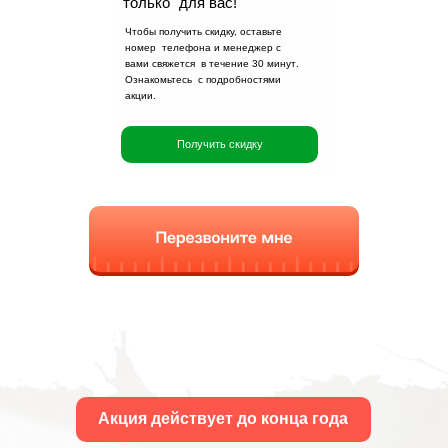
только для вас!
профессиональные
Чтобы получить скидку, оставьте
монтажники приедут в
номер телефона и менеджер с
удобное для вас время
вами свяжется в течение
30 минут
.
Ознакомьтесь с подробностями
и произведут установку
акции.
Получить скидку
Акция действует до конца года