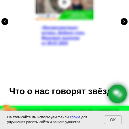
«Беспросветные»
шторы. Доброе утро.
Фрагмент выпуска
от 09.07.2024
Что о нас говорят звёзды
Бесплатная консультация и расчет стоимости
Бесплатная консультация и расчет стоимости
На этом сайте мы используем файлы
cookie
для
+74993023130
29 : 37
+74993023130
OK
улучшения работы сайта и вашего удобства