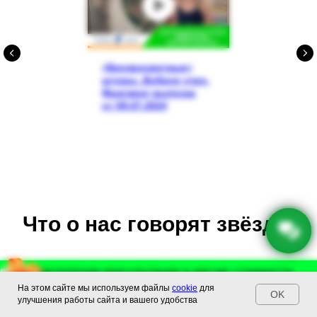
«Беспросветные»
шторы. Доброе утро.
Фрагмент выпуска
от 09.07.2024
Что о нас говорят звёзды
Бесплатная консультация и расчет стоимости
Бесплатная консультация и расчет стоимости
На этом сайте мы используем файлы
cookie
для
+74993023130
29 : 36
+74993023130
OK
улучшения работы сайта и вашего удобства