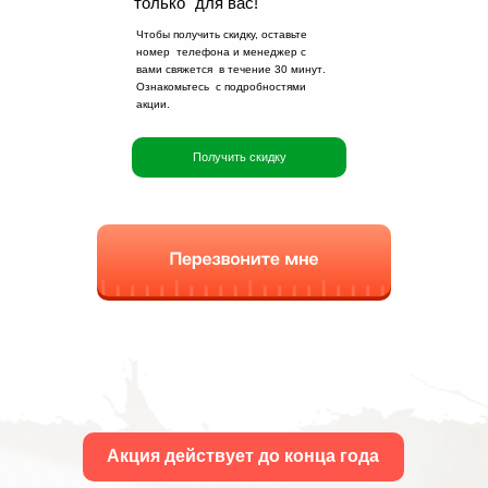
только для вас!
профессиональные
Чтобы получить скидку, оставьте
монтажники приедут в
номер телефона и менеджер с
удобное для вас время
вами свяжется в течение
30 минут
.
Ознакомьтесь с подробностями
и произведут установку
акции.
Получить скидку
Акция действует до конца года