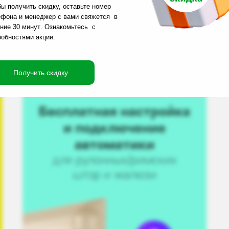
бы получить скидку, оставьте номер
ефона и менеджер с вами свяжется в
ение
30 минут
. Ознакомьтесь с
обностями акции.
Получить скидку
Участвовать