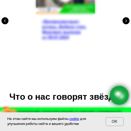
«Беспросветные»
шторы. Доброе утро.
Фрагмент выпуска
от 09.07.2024
Что о нас говорят звёзды
Бесплатная консультация и расчет стоимости
Бесплатная консультация и расчет стоимости
На этом сайте мы используем файлы
+74993023130
cookie
для
29 : 30
+74993023130
OK
улучшения работы сайта и вашего удобства