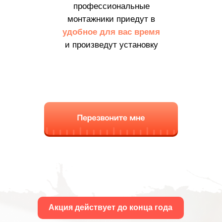
только для вас!
профессиональные
Чтобы получить скидку, оставьте
монтажники приедут в
номер телефона и менеджер с
удобное для вас время
вами свяжется в течение
30 минут
.
Ознакомьтесь с подробностями
и произведут установку
акции.
Получить скидку
Акция действует до конца года