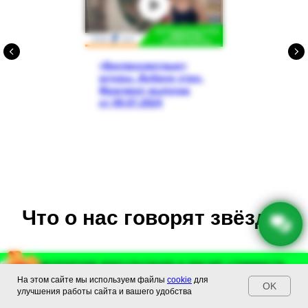
«Беспросветные»
шторы. Доброе утро.
Фрагмент выпуска
от 09.07.2024
Что о нас говорят звёзды
Бесплатная консультация и расчет стоимости
Бесплатная консультация и расчет стоимости
На этом сайте мы используем файлы
cookie
для
+74993023130
29 : 41
+74993023130
OK
улучшения работы сайта и вашего удобства