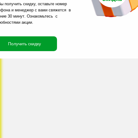
бы получить скидку, оставьте номер
ефона и менеджер с вами свяжется в
ение
30 минут
. Ознакомьтесь с
обностями акции.
Получить скидку
Участвовать