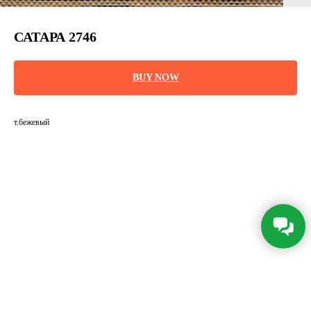
САТАРА 2746
BUY NOW
т.бежевый