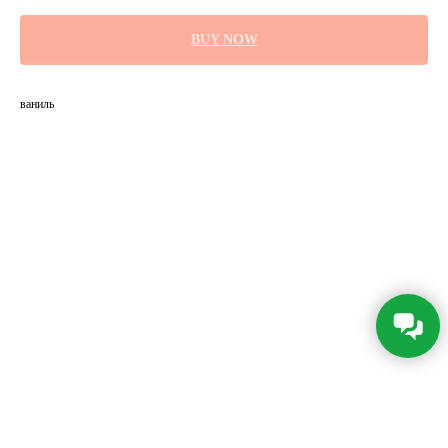
BUY NOW
ваниль