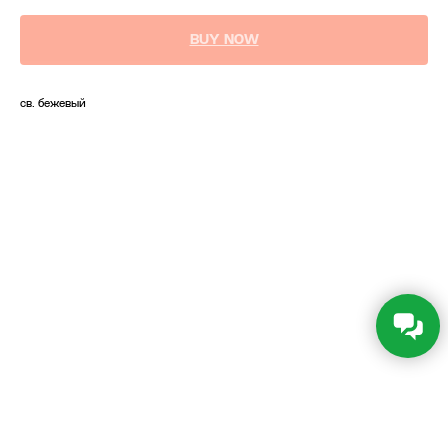
BUY NOW
св. бежевый